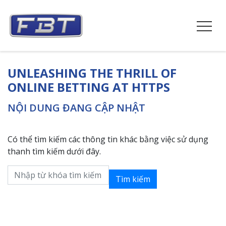
UNLEASHING THE THRILL OF
ONLINE BETTING AT HTTPS
NỘI DUNG ĐANG CẬP NHẬT
Có thể tìm kiếm các thông tin khác bằng việc sử dụng
thanh tìm kiếm dưới đây.
Tìm kiếm