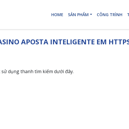
HOME
SẢN PHẨM
CÔNG TRÌNH
ASINO APOSTA INTELIGENTE EM HTTP
c sử dụng thanh tìm kiếm dưới đây.