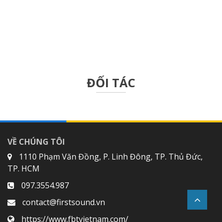
ĐỐI TÁC
VỀ CHÚNG TÔI
1110 Phạm Văn Đồng, P. Linh Đông, TP. Thủ Đức,
TP. HCM
097.3554.987
contact@firstsound.vn
https://www.fbtvietnam.com/