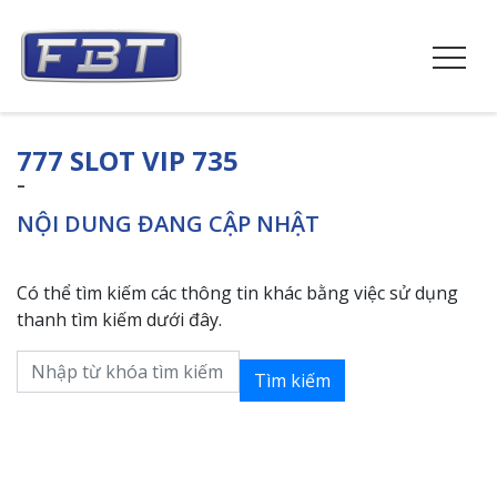
777 SLOT VIP 735
–
NỘI DUNG ĐANG CẬP NHẬT
Có thể tìm kiếm các thông tin khác bằng việc sử dụng
thanh tìm kiếm dưới đây.
Tìm kiếm