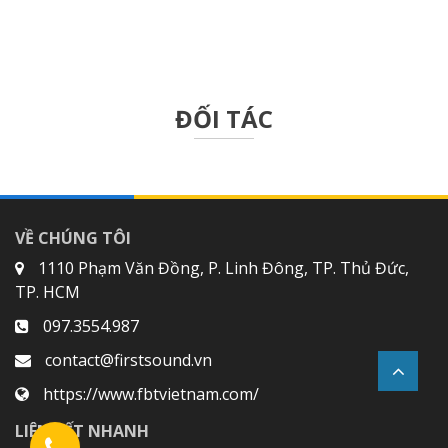
ĐỐI TÁC
VỀ CHÚNG TÔI
1110 Phạm Văn Đồng, P. Linh Đông, TP. Thủ Đức,
TP. HCM
097.3554.987
contact@firstsound.vn
https://www.fbtvietnam.com/
LIÊN KẾT NHANH