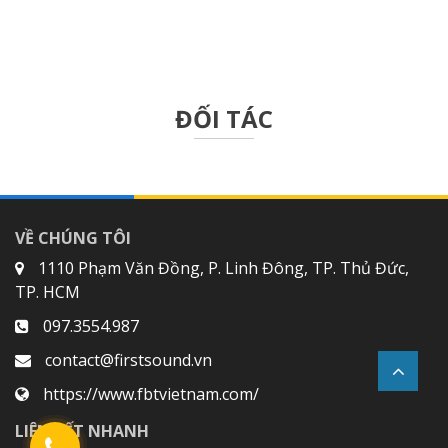
ĐỐI TÁC
VỀ CHÚNG TÔI
1110 Phạm Văn Đồng, P. Linh Đông, TP. Thủ Đức,
TP. HCM
097.3554.987
contact@firstsound.vn
https://www.fbtvietnam.com/
LIÊN KẾT NHANH