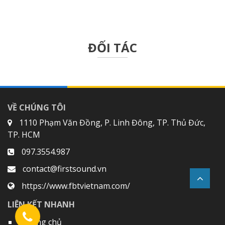
ĐỐI TÁC
VỀ CHÚNG TÔI
1110 Phạm Văn Đồng, P. Linh Đông, TP. Thủ Đức,
TP. HCM
097.3554.987
contact@firstsound.vn
https://www.fbtvietnam.com/
LIÊN KẾT NHANH
Trang chủ